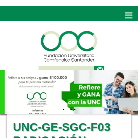
INICIO
UNC
ADMISIONES
PROGRAMAS
TÉCNICOS LABORALES
BIENESTAR
BIBLIOTECA
INVESTIGACIONES
UNC-GE-SGC-F03
EDUCACIÓN CONTINUA