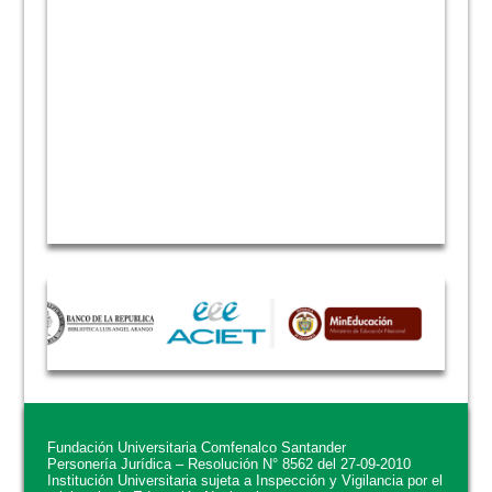
Fundación Universitaria Comfenalco Santander
Personería Jurídica – Resolución N° 8562 del 27-09-2010
Institución Universitaria sujeta a Inspección y Vigilancia por el