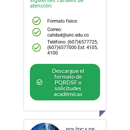
siguientes canales de
atención:
Formato físico
Correo:
calidad@unc.edu.co
Teléfono: (607)6577725,
(607)6577000 Ext: 4105,
4100
Descargue el
formato de
PQRDSF o
solicitudes
académicas
POLÍTICA DE