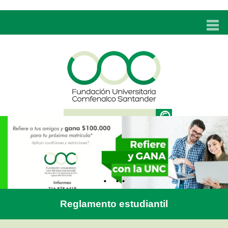
INICIO
UNC
ADMISIONES
PROGRAMAS
TÉCNICOS LABORALES
BIENESTAR
BIBLIOTECA
INVESTIGACIONES
Reglamento estudiantil
EDUCACIÓN CONTINUA