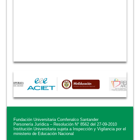
Fundación Universitaria Comfenalco Santander
Personería Jurídica – Resolución N° 8562 del 27-09-2010
Institución Universitaria sujeta a Inspección y Vigilancia por el
ministerio de Educación Nacional