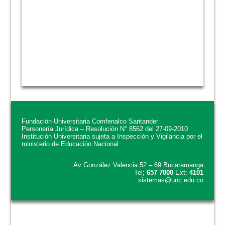
Fundación Universitaria Comfenalco Santander
Personería Jurídica – Resolución N° 8562 del 27-09-2010
Institución Universitaria sujeta a Inspección y Vigilancia por el
ministerio de Educación Nacional
Av González Valencia 52 – 69 Bucaramanga
Tel;
657 7000
Ext:
4101
sistemas@unc.edu.co