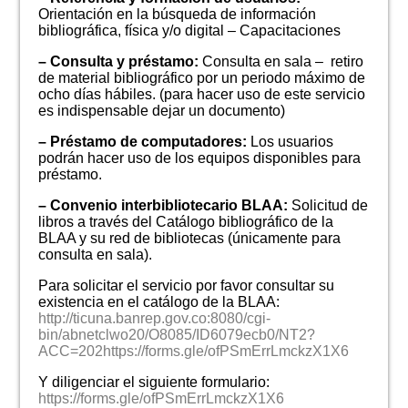
Orientación en la búsqueda de información
bibliográfica, física y/o digital – Capacitaciones
– Consulta y préstamo:
Consulta en sala – retiro
de material bibliográfico por un periodo máximo de
ocho días hábiles. (para hacer uso de este servicio
es indispensable dejar un documento)
– Préstamo de computadores:
Los usuarios
podrán hacer uso de los equipos disponibles para
préstamo.
– Convenio interbibliotecario BLAA:
Solicitud de
libros a través del Catálogo bibliográfico de la
BLAA y su red de bibliotecas (únicamente para
consulta en sala).
Para solicitar el servicio por favor consultar su
existencia en el catálogo de la BLAA:
http://ticuna.banrep.gov.co:8080/cgi-
bin/abnetclwo20/O8085/ID6079ecb0/NT2?
ACC=202
https://forms.gle/ofPSmErrLmckzX1X6
Y diligenciar el siguiente formulario:
https://forms.gle/ofPSmErrLmckzX1X6