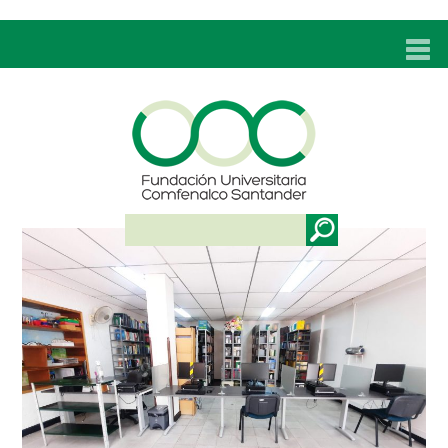
INICIO
UNC
ADMISIONES
PROGRAMAS
TÉCNICOS LABORALES
BIENESTAR
BIBLIOTECA
INVESTIGACIONES
EDUCACIÓN CONTINUA