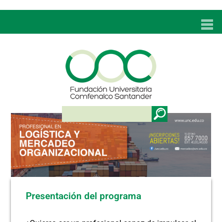
INICIO
UNC
ADMISIONES
PROGRAMAS
TÉCNICOS LABORALES
BIENESTAR
BIBLIOTECA
INVESTIGACIONES
Presentación del programa
EDUCACIÓN CONTINUA