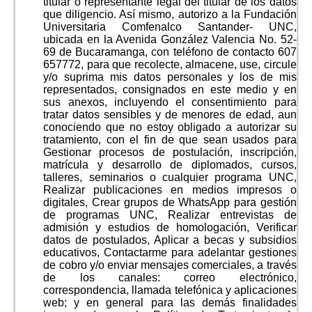
titular o representante legal del titular de los datos
que diligencio. Así mismo, autorizo a la Fundación
Universitaria Comfenalco Santander- UNC,
ubicada en la Avenida González Valencia No. 52-
69 de Bucaramanga, con teléfono de contacto 607
657772, para que recolecte, almacene, use, circule
y/o suprima mis datos personales y los de mis
representados, consignados en este medio y en
sus anexos, incluyendo el consentimiento para
tratar datos sensibles y de menores de edad, aun
conociendo que no estoy obligado a autorizar su
tratamiento, con el fin de que sean usados para
Gestionar procesos de postulación, inscripción,
matrícula y desarrollo de diplomados, cursos,
talleres, seminarios o cualquier programa UNC,
Realizar publicaciones en medios impresos o
digitales, Crear grupos de WhatsApp para gestión
de programas UNC, Realizar entrevistas de
admisión y estudios de homologación, Verificar
datos de postulados, Aplicar a becas y subsidios
educativos, Contactarme para adelantar gestiones
de cobro y/o enviar mensajes comerciales, a través
de los canales: correo electrónico,
correspondencia, llamada telefónica y aplicaciones
web; y en general para las demás finalidades