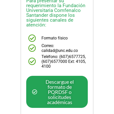
Para presentar su
requerimiento la Fundación
Universitaria Comfenalco
Santander dispone los
siguientes canales de
atención:
Formato físico
Correo:
calidad@unc.edu.co
Teléfono: (607)6577725,
(607)6577000 Ext: 4105,
4100
Descargue el
formato de
PQRDSF o
solicitudes
académicas