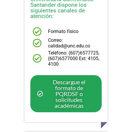
Santander dispone los
siguientes canales de
atención:
Formato físico
Correo:
calidad@unc.edu.co
Teléfono: (607)6577725,
(607)6577000 Ext: 4105,
4100
Descargue el
formato de
PQRDSF o
solicitudes
académicas