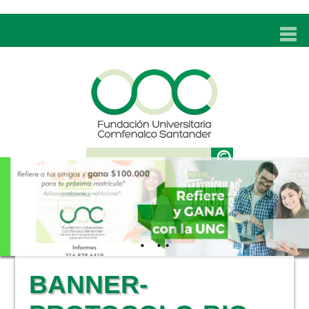
INICIO
UNC
ADMISIONES
PROGRAMAS
TÉCNICOS LABORALES
BIENESTAR
BIBLIOTECA
INVESTIGACIONES
BANNER-
EDUCACIÓN CONTINUA