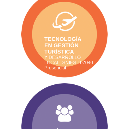
TECNOLOGÍA
EN GESTIÓN
TURÍSTICA
Y DESARROLLO
LOCAL- SNIES 107040 –
Presencial