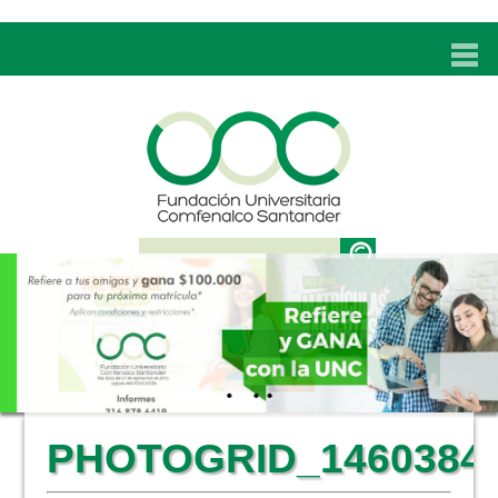
INICIO
UNC
ADMISIONES
PROGRAMAS
TÉCNICOS LABORALES
BIENESTAR
BIBLIOTECA
INVESTIGACIONES
PHOTOGRID_1460384
EDUCACIÓN CONTINUA