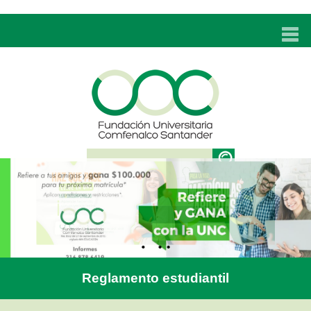
INICIO
UNC
ADMISIONES
PROGRAMAS
TÉCNICOS LABORALES
BIENESTAR
BIBLIOTECA
INVESTIGACIONES
Reglamento estudiantil
EDUCACIÓN CONTINUA