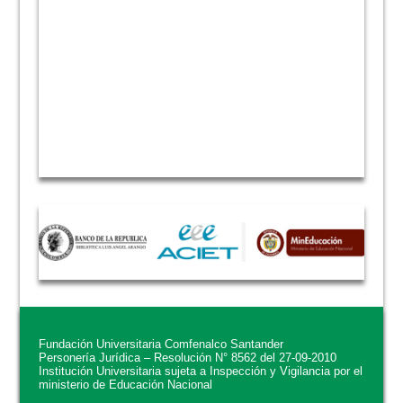
Fundación Universitaria Comfenalco Santander
Personería Jurídica – Resolución N° 8562 del 27-09-2010
Institución Universitaria sujeta a Inspección y Vigilancia por el
ministerio de Educación Nacional