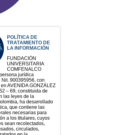
POLÍTICA DE
TRATAMIENTO DE
LA INFORMACIÓN
FUNDACIÓN
UNIVERSITARIA
COMFENALCO
rsona jurídica
n Nit. 900395956, con
ial en AVENIDA GONZÁLEZ
2 – 69, constituida de
 las leyes de la
olombia, ha desarrollado
tica, que contiene las
erales necesarias para
ón a los titulares, cuyos
es sean recolectados,
sados, circulados,
tratados en la