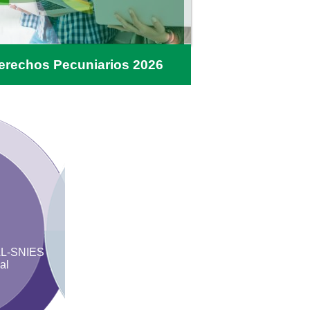
erechos Pecuniarios 2026
L-SNIES
al