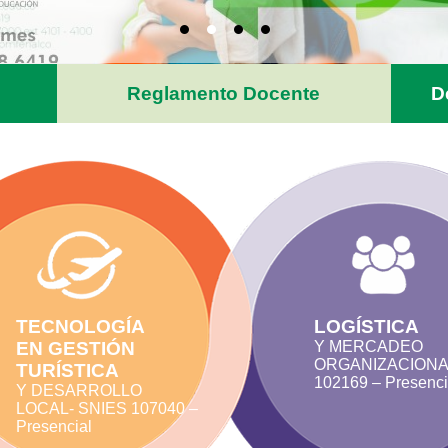
Reglamento Docente
D
TECNOLOGÍA
LOGÍSTICA
EN GESTIÓN
Y MERCADEO
ORGANIZACIONA
TURÍSTICA
102169 – Presenci
Y DESARROLLO
LOCAL- SNIES 107040 –
Presencial