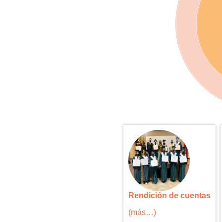
Rendición de cuentas
(más…)