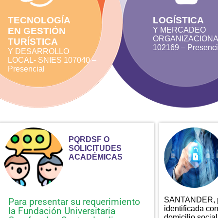
TECNOLOGÍA
LOGÍSTICA
EN GESTIÓN
Y MERCADEO
ORGANIZACIONA
TURÍSTICA
102169 – Presenci
Y DESARROLLO
LOCAL- SNIES 107040 –
Presencial
PQRDSF O
SOLICITUDES
ACADÉMICAS
SANTANDER, pe
Para presentar su requerimiento
identificada co
la Fundación Universitaria
domicilio soc