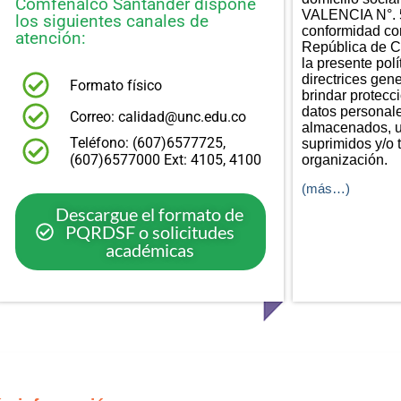
Comfenalco Santander dispone
VALENCIA N°. 5
los siguientes canales de
conformidad con
atención:
República de C
la presente polí
directrices gen
Formato físico
brindar protecci
datos personal
Correo: calidad@unc.edu.co
almacenados, u
Teléfono: (607)6577725,
suprimidos y/o 
(607)6577000 Ext: 4105, 4100
organización.
(más…)
Descargue el formato de
PQRDSF o solicitudes
académicas