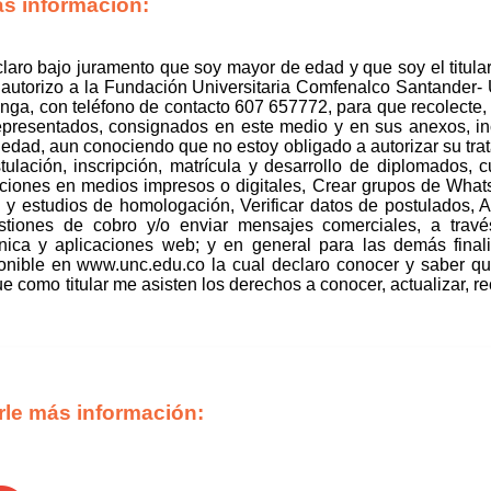
ás información:
eclaro bajo juramento que soy mayor de edad y que soy el titular 
, autorizo a la Fundación Universitaria Comfenalco Santander
ga, con teléfono de contacto 607 657772, para que recolecte, 
epresentados, consignados en este medio y en sus anexos, inc
edad, aun conociendo que no estoy obligado a autorizar su trat
lación, inscripción, matrícula y desarrollo de diplomados, cu
ciones en medios impresos o digitales, Crear grupos de Wha
 y estudios de homologación, Verificar datos de postulados, A
tiones de cobro y/o enviar mensajes comerciales, a través
ónica y aplicaciones web; y en general para las demás final
onible en www.unc.edu.co la cual declaro conocer y saber qu
 como titular me asisten los derechos a conocer, actualizar, rect
rle más información: