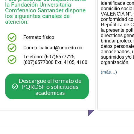
identificada co
la Fundación Universitaria
domicilio soc
Comfenalco Santander dispone
VALENCIA N°. 5
los siguientes canales de
conformidad con
atención:
República de C
la presente polí
directrices gen
Formato físico
brindar protecci
datos personal
Correo: calidad@unc.edu.co
almacenados, u
Teléfono: (607)6577725,
suprimidos y/o 
(607)6577000 Ext: 4105, 4100
organización.
(más…)
Descargue el formato de
PQRDSF o solicitudes
académicas