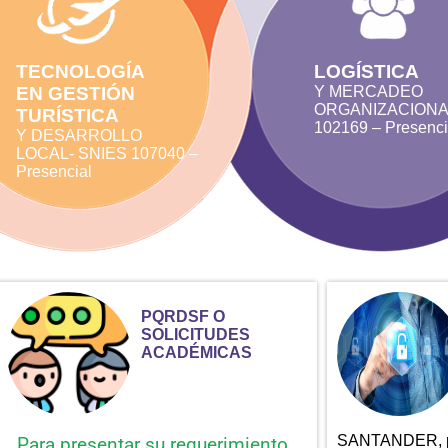
TECNOLOGÍA
LOGÍSTICA
EN GESTIÓN
Y MERCADEO
ORGANIZACIONA
TURÍSTICA
102169 – Presenci
Y DESARROLLO
LOCAL- SNIES 107040 –
Presencial
PQRDSF O
SOLICITUDES
ACADÉMICAS
SANTANDER, pe
Para presentar su requerimiento