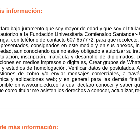
ás información:
eclaro bajo juramento que soy mayor de edad y que soy el titular 
, autorizo a la Fundación Universitaria Comfenalco Santander
ga, con teléfono de contacto 607 657772, para que recolecte, 
epresentados, consignados en este medio y en sus anexos, inc
edad, aun conociendo que no estoy obligado a autorizar su trat
lación, inscripción, matrícula y desarrollo de diplomados, cu
ciones en medios impresos o digitales, Crear grupos de Wha
 y estudios de homologación, Verificar datos de postulados, A
tiones de cobro y/o enviar mensajes comerciales, a través
ónica y aplicaciones web; y en general para las demás final
onible en www.unc.edu.co la cual declaro conocer y saber qu
 como titular me asisten los derechos a conocer, actualizar, rect
rle más información: