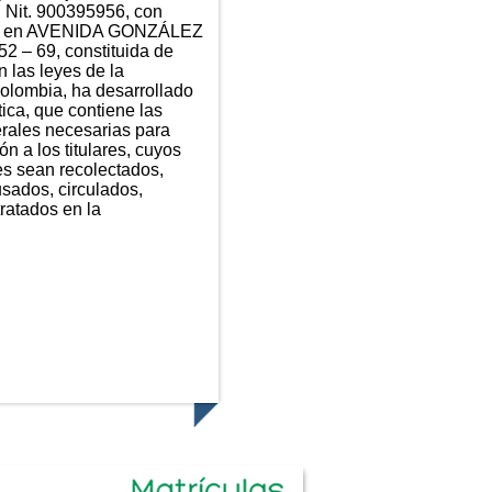
n Nit. 900395956, con
ial en AVENIDA GONZÁLEZ
2 – 69, constituida de
 las leyes de la
olombia, ha desarrollado
tica, que contiene las
erales necesarias para
ón a los titulares, cuyos
es sean recolectados,
sados, circulados,
tratados en la