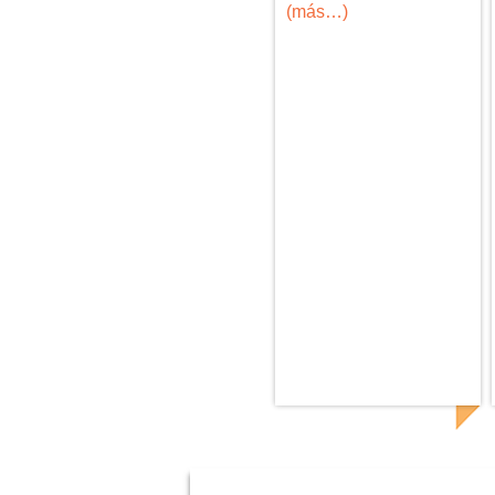
(más…)