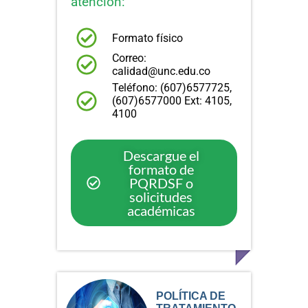
atención:
Formato físico
Correo:
calidad@unc.edu.co
Teléfono: (607)6577725,
(607)6577000 Ext: 4105,
4100
Descargue el
formato de
PQRDSF o
solicitudes
académicas
POLÍTICA DE