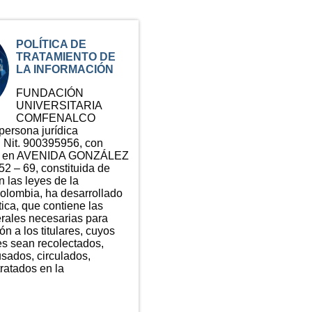
POLÍTICA DE
TRATAMIENTO DE
LA INFORMACIÓN
FUNDACIÓN
UNIVERSITARIA
COMFENALCO
rsona jurídica
n Nit. 900395956, con
ial en AVENIDA GONZÁLEZ
2 – 69, constituida de
 las leyes de la
olombia, ha desarrollado
tica, que contiene las
erales necesarias para
ón a los titulares, cuyos
es sean recolectados,
sados, circulados,
tratados en la