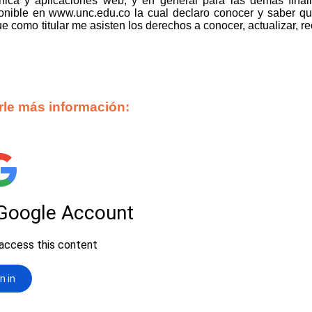
ónica y aplicaciones web; y en general para las demás final
onible en www.unc.edu.co la cual declaro conocer y saber qu
 como titular me asisten los derechos a conocer, actualizar, rect
rle más información: