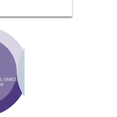
L-SNIES
al