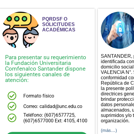
PQRDSF O
SOLICITUDES
ACADÉMICAS
SANTANDER, pe
Para presentar su requerimiento
identificada co
la Fundación Universitaria
domicilio soc
Comfenalco Santander dispone
VALENCIA N°. 5
los siguientes canales de
conformidad con
atención:
República de C
la presente polí
directrices gen
Formato físico
brindar protecci
datos personal
Correo: calidad@unc.edu.co
almacenados, u
Teléfono: (607)6577725,
suprimidos y/o 
(607)6577000 Ext: 4105, 4100
organización.
(más…)