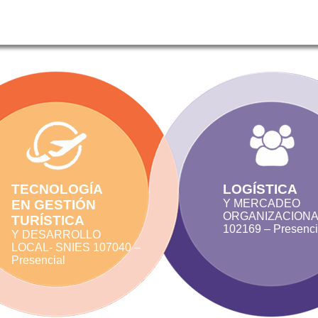
TECNOLOGÍA
LOGÍSTICA
EN GESTIÓN
Y MERCADEO
ORGANIZACIONA
TURÍSTICA
102169 – Presenci
Y DESARROLLO
LOCAL- SNIES 107040 –
Presencial