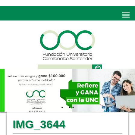
INICIO
UNC
ADMISIONES
PROGRAMAS
TÉCNICOS LABORALES
BIENESTAR
BIBLIOTECA
INVESTIGACIONES
IMG_3644
EDUCACIÓN CONTINUA