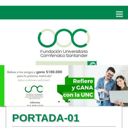
INICIO
UNC
ADMISIONES
PROGRAMAS
TÉCNICOS LABORALES
BIENESTAR
BIBLIOTECA
INVESTIGACIONES
PORTADA-01
EDUCACIÓN CONTINUA