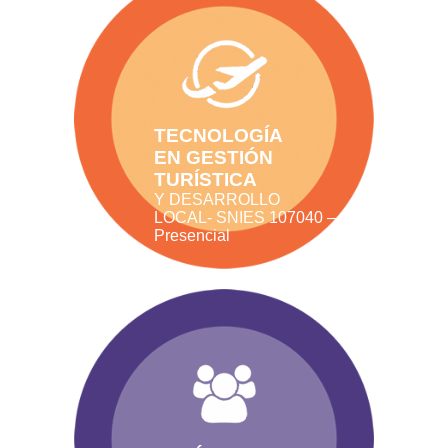
TECNOLOGÍA
EN GESTIÓN
TURÍSTICA
Y DESARROLLO
LOCAL- SNIES 107040 –
Presencial