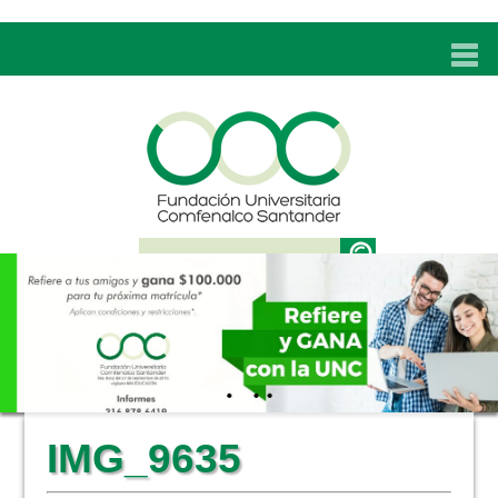
INICIO
UNC
ADMISIONES
PROGRAMAS
TÉCNICOS LABORALES
BIENESTAR
BIBLIOTECA
INVESTIGACIONES
IMG_9635
EDUCACIÓN CONTINUA