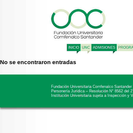
INICIO
UNC
ADMISIONES
PROGR
No se encontraron entradas
Fundación Universitaria Comfenalco Santander
Personería Jurídica – Resolución N° 8562 del 
Institución Universitaria sujeta a Inspección y 