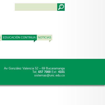
S
EDUCACIÓN CONTINUA
NOTICIAS
Av González Valencia 52 – 69 Bucaramanga
Tel;
657 7000
Ext:
4101
sistemas@unc.edu.co