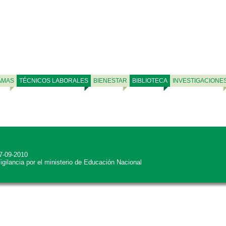
AMAS
TÉCNICOS LABORALES
BIENESTAR
BIBLIOTECA
INVESTIGACIONE
27-09-2010
Vigilancia por el ministerio de Educación Nacional