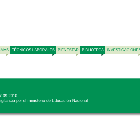
AMAS
TÉCNICOS LABORALES
BIENESTAR
BIBLIOTECA
INVESTIGACIONE
27-09-2010
Vigilancia por el ministerio de Educación Nacional