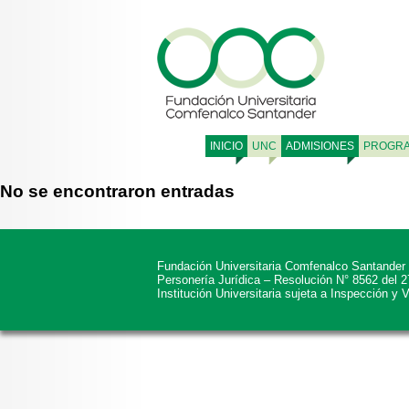
INICIO
UNC
ADMISIONES
PROGR
No se encontraron entradas
Fundación Universitaria Comfenalco Santander
Personería Jurídica – Resolución N° 8562 del 
Institución Universitaria sujeta a Inspección y 