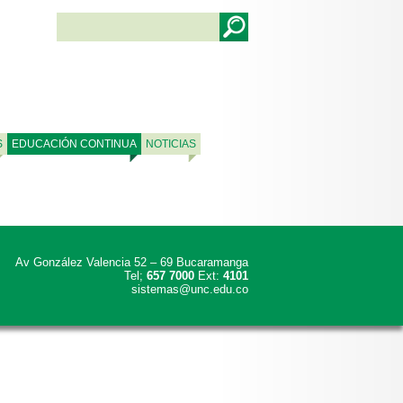
S
EDUCACIÓN CONTINUA
NOTICIAS
Av González Valencia 52 – 69 Bucaramanga
Tel;
657 7000
Ext:
4101
sistemas@unc.edu.co