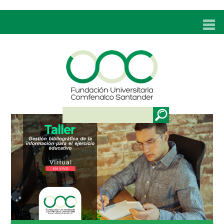
INICIO
UNC
ADMISIONES
PROGRAMAS
TÉCNICOS LABORALES
BIENESTAR
BIBLIOTECA
INVESTIGACIONES
EDUCACIÓN CONTINUA