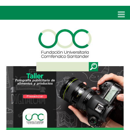
INICIO
UNC
ADMISIONES
PROGRAMAS
TÉCNICOS LABORALES
BIENESTAR
BIBLIOTECA
INVESTIGACIONES
EDUCACIÓN CONTINUA