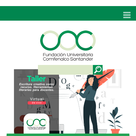
INICIO
UNC
ADMISIONES
PROGRAMAS
TÉCNICOS LABORALES
BIENESTAR
BIBLIOTECA
INVESTIGACIONES
EDUCACIÓN CONTINUA