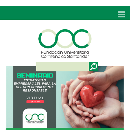
INICIO
UNC
ADMISIONES
PROGRAMAS
TÉCNICOS LABORALES
BIENESTAR
BIBLIOTECA
INVESTIGACIONES
EDUCACIÓN CONTINUA