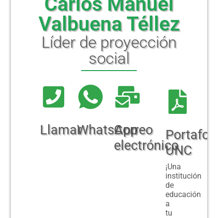
Carlos Manuel
NOTICIAS
Valbuena Téllez
Líder de proyección
social
Llamar
WhatsApp
Correo
Portafoli
electrónico
UNC
¡Una
institución
de
educación
a
tu