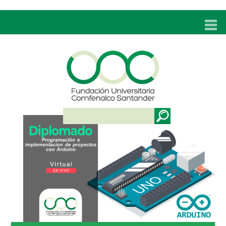
INICIO
UNC
ADMISIONES
PROGRAMAS
TÉCNICOS LABORALES
BIENESTAR
BIBLIOTECA
INVESTIGACIONES
EDUCACIÓN CONTINUA