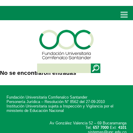
INICIO
UNC
ADMISIONES
PROGRAMAS
No se encontraron entradas
TÉCNICOS LABORALES
BIENESTAR
Fundación Universitaria Comfenalco Santander
BIBLIOTECA
Personería Jurídica – Resolución N° 8562 del 27-09-2010
Institución Universitaria sujeta a Inspección y Vigilancia por el
ministerio de Educación Nacional
INVESTIGACIONES
Av González Valencia 52 – 69 Bucaramanga
Tel;
657 7000
Ext:
4101
EDUCACIÓN CONTINUA
sistemas@unc.edu.co