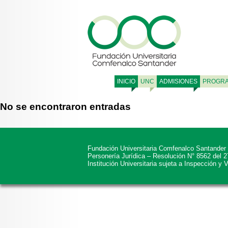
INICIO
UNC
ADMISIONES
PROGR
No se encontraron entradas
Fundación Universitaria Comfenalco Santander
Personería Jurídica – Resolución N° 8562 del 
Institución Universitaria sujeta a Inspección y 