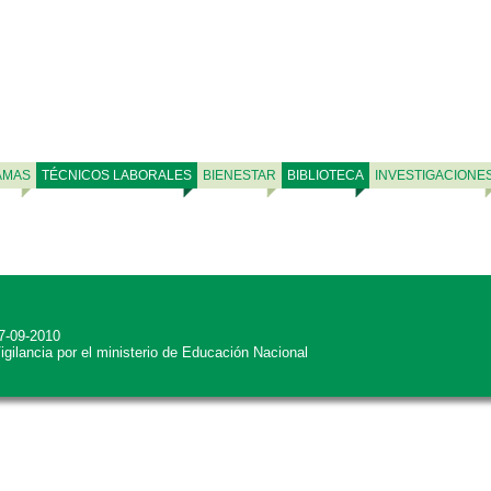
AMAS
TÉCNICOS LABORALES
BIENESTAR
BIBLIOTECA
INVESTIGACIONE
27-09-2010
Vigilancia por el ministerio de Educación Nacional