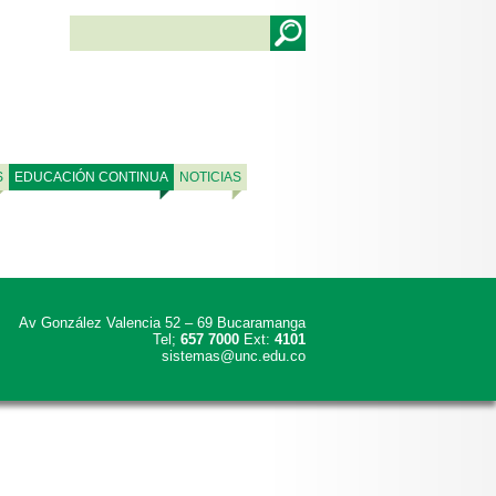
S
EDUCACIÓN CONTINUA
NOTICIAS
Av González Valencia 52 – 69 Bucaramanga
Tel;
657 7000
Ext:
4101
sistemas@unc.edu.co