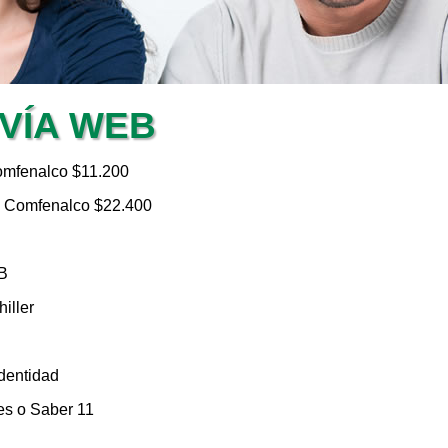
 VÍA WEB
 Comfenalco $11.200
s a Comfenalco $22.400
EB
iller
dentidad
es o Saber 11