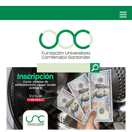
INICIO
UNC
ADMISIONES
PROGRAMAS
TÉCNICOS LABORALES
BIENESTAR
BIBLIOTECA
INVESTIGACIONES
EDUCACIÓN CONTINUA