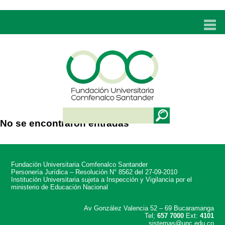
INICIO
UNC
ADMISIONES
PROGRAMAS
No se encontraron entradas
TÉCNICOS LABORALES
BIENESTAR
Fundación Universitaria Comfenalco Santander
BIBLIOTECA
Personería Jurídica – Resolución N° 8562 del 27-09-2010
Institución Universitaria sujeta a Inspección y Vigilancia por el
ministerio de Educación Nacional
INVESTIGACIONES
Av González Valencia 52 – 69 Bucaramanga
Tel;
657 7000
Ext:
4101
EDUCACIÓN CONTINUA
sistemas@unc.edu.co