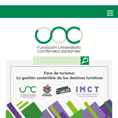
INICIO
UNC
ADMISIONES
PROGRAMAS
TÉCNICOS LABORALES
BIENESTAR
BIBLIOTECA
INVESTIGACIONES
EDUCACIÓN CONTINUA