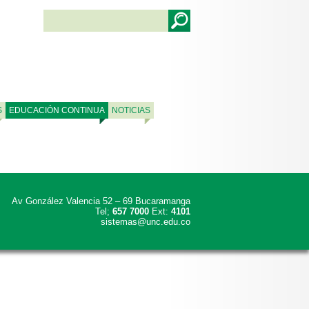
S
EDUCACIÓN CONTINUA
NOTICIAS
Av González Valencia 52 – 69 Bucaramanga
Tel;
657 7000
Ext:
4101
sistemas@unc.edu.co