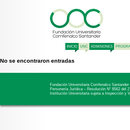
INICIO
UNC
ADMISIONES
PROGR
No se encontraron entradas
Fundación Universitaria Comfenalco Santander
Personería Jurídica – Resolución N° 8562 del 
Institución Universitaria sujeta a Inspección y 