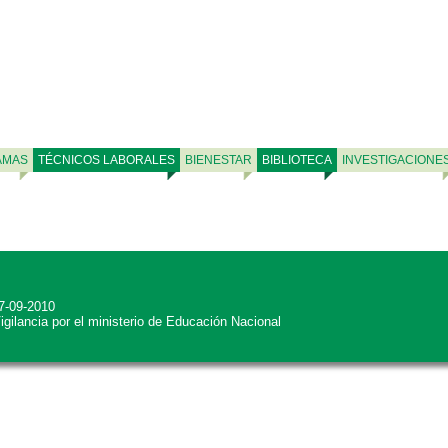
AMAS
TÉCNICOS LABORALES
BIENESTAR
BIBLIOTECA
INVESTIGACIONE
27-09-2010
Vigilancia por el ministerio de Educación Nacional