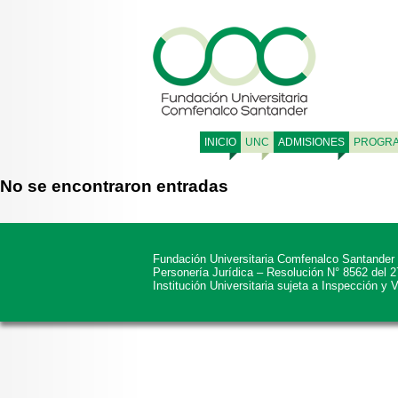
INICIO
UNC
ADMISIONES
PROGR
No se encontraron entradas
Fundación Universitaria Comfenalco Santander
Personería Jurídica – Resolución N° 8562 del 
Institución Universitaria sujeta a Inspección y 