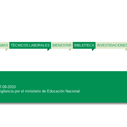
AMAS
TÉCNICOS LABORALES
BIENESTAR
BIBLIOTECA
INVESTIGACIONE
27-09-2010
Vigilancia por el ministerio de Educación Nacional