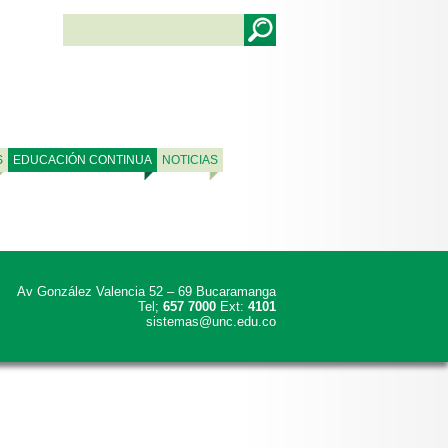
S
EDUCACIÓN CONTINUA
NOTICIAS
Av González Valencia 52 – 69 Bucaramanga
Tel;
657 7000
Ext:
4101
sistemas@unc.edu.co