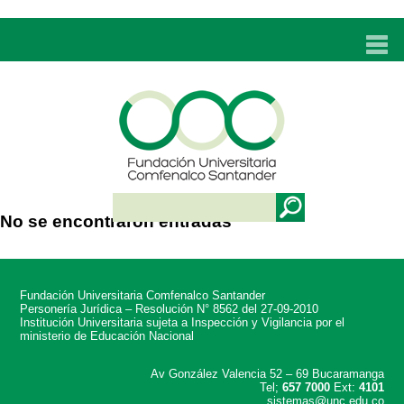
INICIO
UNC
ADMISIONES
PROGRAMAS
No se encontraron entradas
TÉCNICOS LABORALES
BIENESTAR
Fundación Universitaria Comfenalco Santander
BIBLIOTECA
Personería Jurídica – Resolución N° 8562 del 27-09-2010
Institución Universitaria sujeta a Inspección y Vigilancia por el
ministerio de Educación Nacional
INVESTIGACIONES
Av González Valencia 52 – 69 Bucaramanga
Tel;
657 7000
Ext:
4101
EDUCACIÓN CONTINUA
sistemas@unc.edu.co