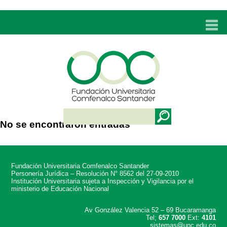
INICIO
UNC
ADMISIONES
PROGRAMAS
No se encontraron entradas
TÉCNICOS LABORALES
BIENESTAR
Fundación Universitaria Comfenalco Santander
BIBLIOTECA
Personería Jurídica – Resolución N° 8562 del 27-09-2010
Institución Universitaria sujeta a Inspección y Vigilancia por el
ministerio de Educación Nacional
INVESTIGACIONES
Av González Valencia 52 – 69 Bucaramanga
Tel;
657 7000
Ext:
4101
EDUCACIÓN CONTINUA
sistemas@unc.edu.co