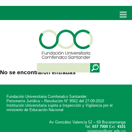
INICIO
UNC
ADMISIONES
PROGRAMAS
No se encontraron entradas
TÉCNICOS LABORALES
BIENESTAR
Fundación Universitaria Comfenalco Santander
BIBLIOTECA
Personería Jurídica – Resolución N° 8562 del 27-09-2010
Institución Universitaria sujeta a Inspección y Vigilancia por el
ministerio de Educación Nacional
INVESTIGACIONES
Av González Valencia 52 – 69 Bucaramanga
Tel;
657 7000
Ext:
4101
EDUCACIÓN CONTINUA
sistemas@unc.edu.co