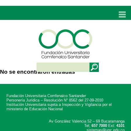
INICIO
UNC
ADMISIONES
PROGRAMAS
No se encontraron entradas
TÉCNICOS LABORALES
BIENESTAR
Fundación Universitaria Comfenalco Santander
BIBLIOTECA
Personería Jurídica – Resolución N° 8562 del 27-09-2010
Institución Universitaria sujeta a Inspección y Vigilancia por el
ministerio de Educación Nacional
INVESTIGACIONES
Av González Valencia 52 – 69 Bucaramanga
Tel;
657 7000
Ext:
4101
EDUCACIÓN CONTINUA
sistemas@unc.edu.co