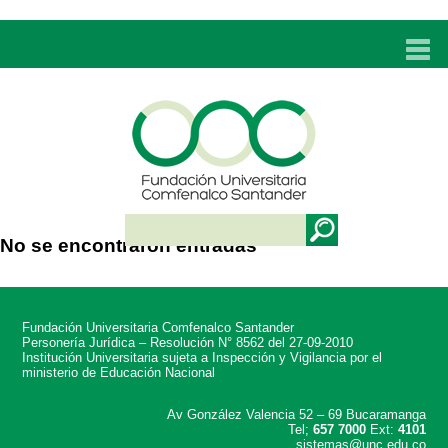
INICIO
UNC
ADMISIONES
PROGRAMAS
No se encontraron entradas
TÉCNICOS LABORALES
BIENESTAR
Fundación Universitaria Comfenalco Santander
BIBLIOTECA
Personería Jurídica – Resolución N° 8562 del 27-09-2010
Institución Universitaria sujeta a Inspección y Vigilancia por el
ministerio de Educación Nacional
INVESTIGACIONES
Av González Valencia 52 – 69 Bucaramanga
Tel;
657 7000
Ext:
4101
EDUCACIÓN CONTINUA
sistemas@unc.edu.co