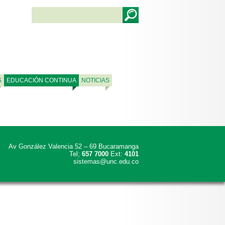
S
EDUCACIÓN CONTINUA
NOTICIAS
Av González Valencia 52 – 69 Bucaramanga
Tel;
657 7000
Ext:
4101
sistemas@unc.edu.co