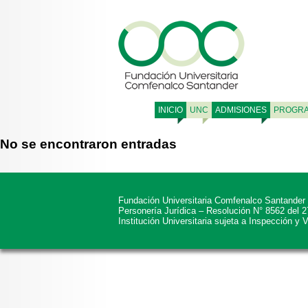
INICIO
UNC
ADMISIONES
PROGR
No se encontraron entradas
Fundación Universitaria Comfenalco Santander
Personería Jurídica – Resolución N° 8562 del 
Institución Universitaria sujeta a Inspección y 