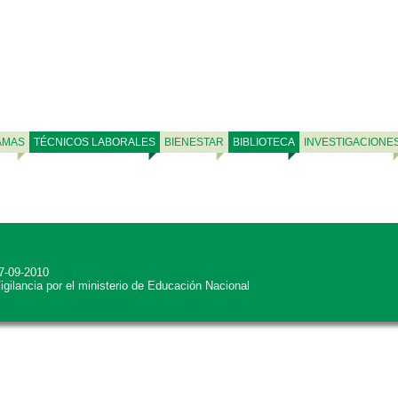
AMAS
TÉCNICOS LABORALES
BIENESTAR
BIBLIOTECA
INVESTIGACIONE
27-09-2010
Vigilancia por el ministerio de Educación Nacional