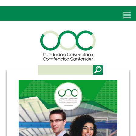
INICIO
UNC
ADMISIONES
PROGRAMAS
TÉCNICOS LABORALES
BIENESTAR
BIBLIOTECA
INVESTIGACIONES
EDUCACIÓN CONTINUA