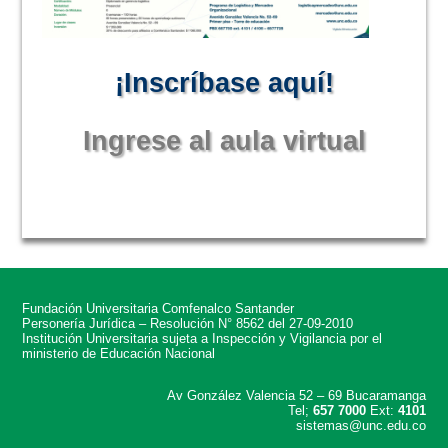
¡Inscríbase aquí!
Ingrese al aula virtual
Fundación Universitaria Comfenalco Santander
Personería Jurídica – Resolución N° 8562 del 27-09-2010
Institución Universitaria sujeta a Inspección y Vigilancia por el
ministerio de Educación Nacional
Av González Valencia 52 – 69 Bucaramanga
Tel;
657 7000
Ext:
4101
sistemas@unc.edu.co