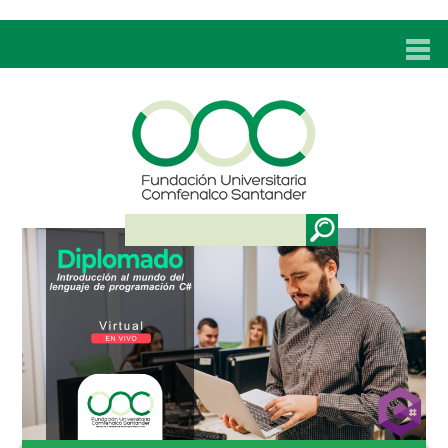
INICIO
UNC
ADMISIONES
PROGRAMAS
TÉCNICOS LABORALES
BIENESTAR
BIBLIOTECA
INVESTIGACIONES
EDUCACIÓN CONTINUA