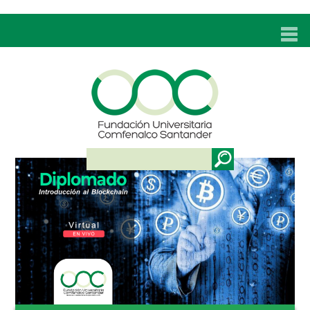
INICIO
UNC
ADMISIONES
PROGRAMAS
TÉCNICOS LABORALES
BIENESTAR
BIBLIOTECA
INVESTIGACIONES
EDUCACIÓN CONTINUA