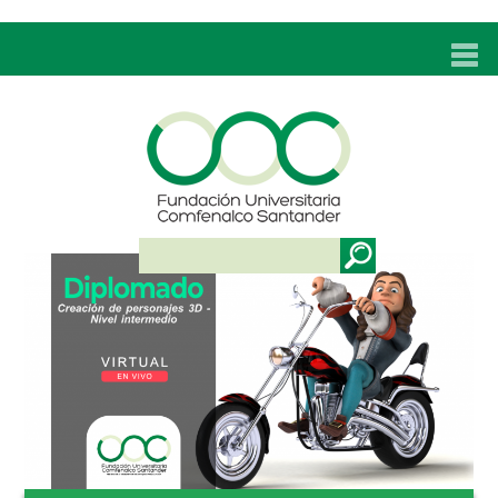
INICIO
UNC
ADMISIONES
PROGRAMAS
TÉCNICOS LABORALES
BIENESTAR
BIBLIOTECA
INVESTIGACIONES
EDUCACIÓN CONTINUA