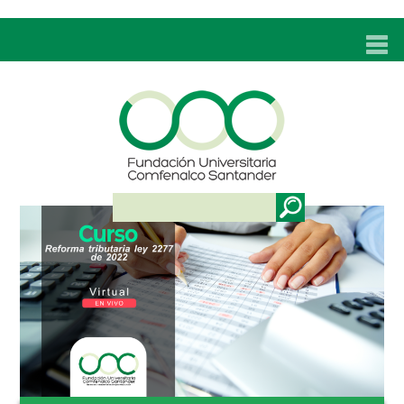
INICIO
UNC
ADMISIONES
PROGRAMAS
TÉCNICOS LABORALES
BIENESTAR
BIBLIOTECA
INVESTIGACIONES
EDUCACIÓN CONTINUA