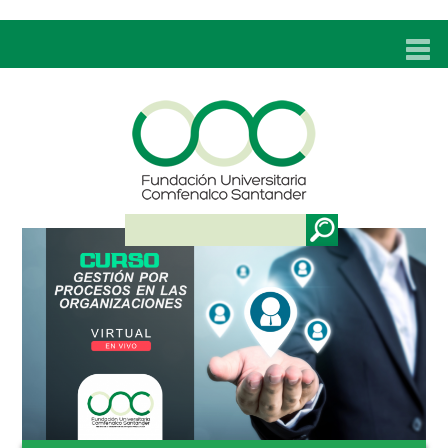
INICIO
UNC
ADMISIONES
PROGRAMAS
TÉCNICOS LABORALES
BIENESTAR
BIBLIOTECA
INVESTIGACIONES
EDUCACIÓN CONTINUA