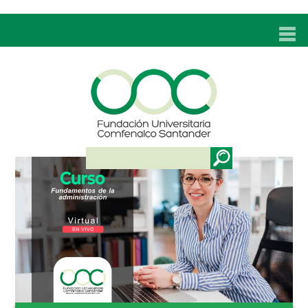
INICIO
UNC
ADMISIONES
PROGRAMAS
TÉCNICOS LABORALES
BIENESTAR
BIBLIOTECA
INVESTIGACIONES
EDUCACIÓN CONTINUA