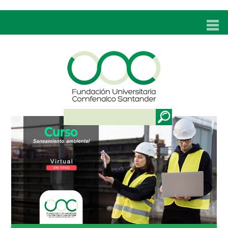
INICIO
UNC
ADMISIONES
PROGRAMAS
TÉCNICOS LABORALES
BIENESTAR
BIBLIOTECA
INVESTIGACIONES
EDUCACIÓN CONTINUA