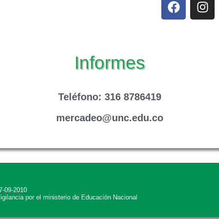
Informes
Teléfono
: 316 8786419
mercadeo@unc.edu.co
27-09-2010
Vigilancia por el ministerio de Educación Nacional