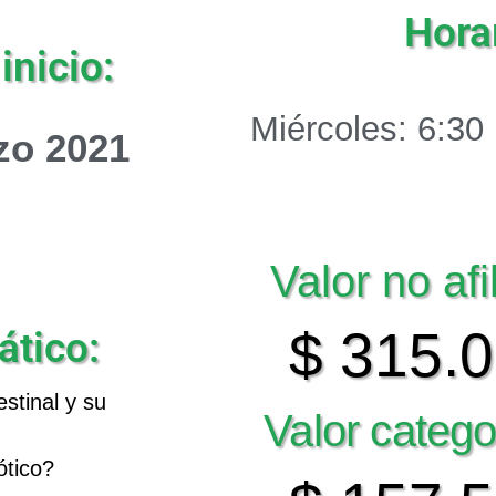
Horar
inicio:
Miércoles: 6:30
zo 2021
Valor no afi
$ 315.
ático:
stinal y su
Valor catego
ótico?