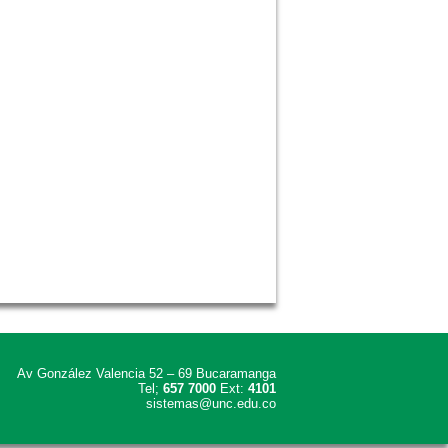
Av González Valencia 52 – 69 Bucaramanga
Tel;
657 7000
Ext:
4101
sistemas@unc.edu.co