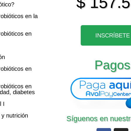
$ 157.
ótico?
obióticos en la
robióticos en
INSCRÍBETE
ón
Pagos
robióticos en
robióticos en
dad, diabetes
 I
y nutrición
Síguenos en nuestr