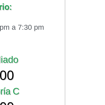
io:
 pm a 7:30 pm
liado
000
ría C